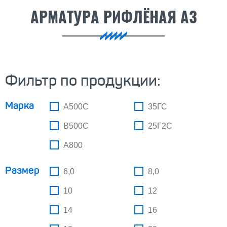
АРМАТУРА РИФЛЁНАЯ А3
Фильтр по продукции:
Марка
А500С
35ГС
В500С
25Г2С
А800
Размер
6,0
8,0
10
12
14
16