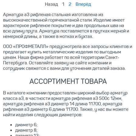
Назад
1
2
Вперёд
Арматура а3 рифленая стальная изготовлена из
высококачественной горячекатаной стали. Изделие имеет
характерное рифленое покрытие и два продольных шва на
всю длину прута. Арматура поставляется в прутках мерной и
немерной длины, а также в мотках и бухтах.
ООО «ПРОФМЕТАЛЛ» предусмотрела все запросы клиентов и
предлагает купить металлические изделия по выгодным
ценам. Наша фирма работает по всей территории Санкт-
Петербурга. Оставляйте заявку на сайте компании и
сотрудник свяжется с вами для уточнения деталей заказа.
АССОРТИМЕНТ ТОВАРА
В каталоге компании предоставлен широкий выбор арматур
класса а3, в частности арматура рифленая а3 500с 12мм,
арматура рифленая а3 диаметр 14 длина 11700, арматура
рифленая а3 диаметр 6 длина 11700. Также, у нас вы можете
найти изделия следующих диаметров:
диаметр 6;
диаметр 8;
диаметр 12;